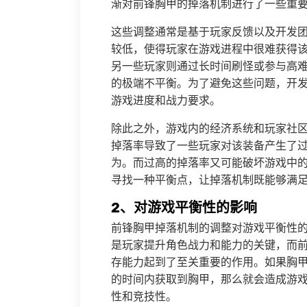
渐对前锋胸甲的掉落机制进行了一些重
这些调整通常是基于玩家反馈以及开发
较低，使得玩家在游戏进程中很难获得
另一些玩家则通过长时间刷怪或参与高
的极端不平衡。为了避免这些问题，开
游戏进度和战力要求。
除此之外，游戏内的经济系统和玩家社
掉落率导致了一些玩家对该装备产生了
为。而过高的掉落率又可能破坏游戏中
寻找一种平衡点，让掉落机制既能够满
2、对游戏平衡性的影响
前锋胸甲掉落机制的调整对游戏平衡性
是玩家提升角色战力和能力的关键，而
存能力起到了至关重要的作用。如果胸
的时间内获取到胸甲，那么就会造成游
性和竞技性。