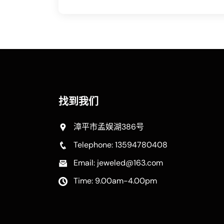
找到我们
漳平市孟娱湖386号
Telephone: 13594780408
Email: jeweled@163.com
Time: 9.00am-4.00pm