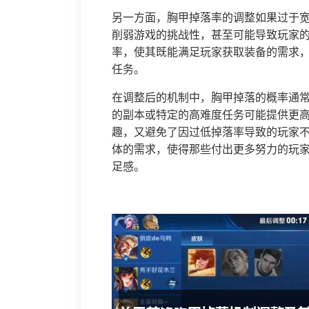
另一方面，胸甲掉落率的调整如果过于
削弱游戏的挑战性，甚至可能导致玩家的
率，使其既能满足玩家获取装备的需求
任务。
在调整后的机制中，胸甲掉落的概率通
的副本或特定的高难度任务可能提供更
趣，又避免了因过低掉落率导致的玩家
体的需求，使得那些付出更多努力的玩
足感。