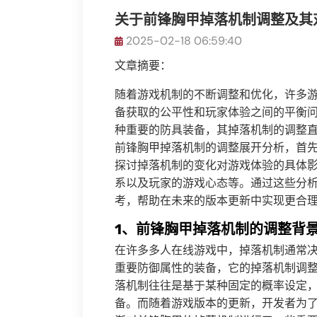
关于前锋胸甲掉落机制调整及其
2025-02-18 06:59:40
文章摘要：
随着游戏机制的不断调整和优化，许多
备获取的公平性和玩家体验之间的平衡
种重要的防具装备，其掉落机制的调整
前锋胸甲掉落机制的调整展开分析，首
探讨掉落机制的变化对游戏体验的具体
系以及玩家的游戏心态等。通过这些分
考，帮助在未来的版本更新中实现更合
1、前锋胸甲掉落机制的调整背
在许多多人在线游戏中，掉落机制通常
重要防御属性的装备，它的掉落机制调
落机制往往是基于某种固定的概率设定
备。而随着游戏版本的更新，开发者为