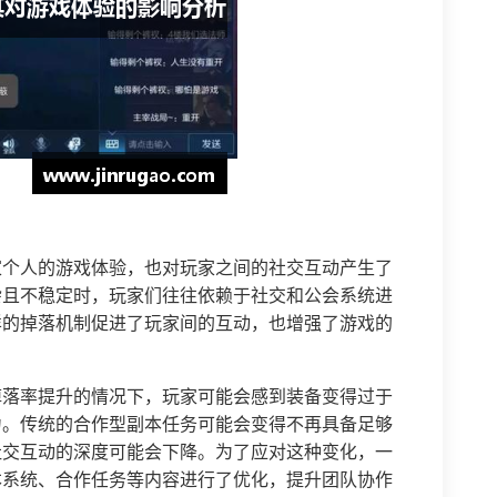
家个人的游戏体验，也对玩家之间的社交互动产生了
杂且不稳定时，玩家们往往依赖于社交和公会系统进
样的掉落机制促进了玩家间的互动，也增强了游戏的
掉落率提升的情况下，玩家可能会感到装备变得过于
力。传统的合作型副本任务可能会变得不再具备足够
社交互动的深度可能会下降。为了应对这种变化，一
本系统、合作任务等内容进行了优化，提升团队协作