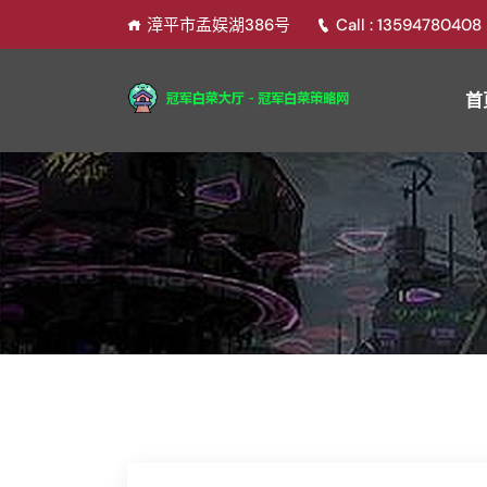
漳平市孟娱湖386号
Call : 13594780408
首