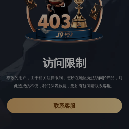
访问限制
尊敬的用户，由于相关法律限制，您所在地区无法访问J9产品，对
此造成的不便，我们深表歉意，您如有疑问请联系客服。
联系客服