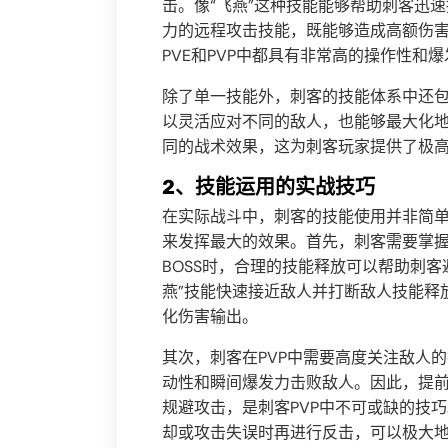
击。像“飞燕”这种技能能够帮助刺客迅速
力的远程攻击技能，既能够造成高额伤
PVE和PVP中都具有非常高的操作性和
除了单一技能外，刺客的技能体系中还
以灵活应对不同的敌人，也能够最大化
同的战术效果，这为刺客玩家提供了极
2、技能运用的实战技巧
在实际战斗中，刺客的技能使用并非简
来发挥最大的效果。首先，刺客需要掌
BOSS时，合理的技能释放可以帮助刺
燕”技能快速接近敌人并打断敌人技能释
化伤害输出。
其次，刺客在PVP中需要高度关注敌人
动性和瞬间爆发力击败敌人。因此，提前预
规避攻击，是刺客PVP中不可或缺的技
却或攻击失误时再进行反击，可以极大