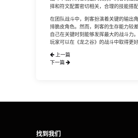
择和符文配置密切相关，合理的技能搭
在团队战斗中，刺客扮演着关键的输出
排脆皮角色。然而，刺客的生存能力较
自己在关键时刻能够发挥最大的战斗力
玩家可以在《龙之谷》的战斗中取得更
上一篇
下一篇
找到我们