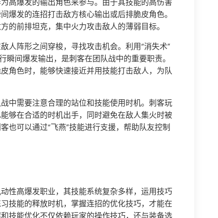
作为高爆发的输出角色来参与。由于其技能的高伤害
瞬间爆发的连招打击敌方核心输出或后排脆皮角色。
敌方的前排坦克，集中火力攻击敌人的薄弱目标。
敌人阵形之间穿梭，寻找攻击机会。利用“消失术”
进行瞬间爆发输出，是刺客在团队战中的重要职责。
脆皮角色时，能够快速接近并用技能打击敌人，为队
队战中需要注意合理的站位和技能使用时机。刺客玩
己能够在合适的时机出手，同时避免在敌人集火时被
客也可以通过“飞燕”技能进行支援，帮助队友控制
机动性高爆发职业，其技能系统复杂多样，运用技巧
练习技能的释放时机，掌握连招的优化技巧，才能在
招和技能优化不仅依赖玩家的操作技巧，还与装备选