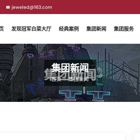
jeweled@163.com
页
发现冠军白菜大厅
经典案例
集团新闻
集团服务
集团新闻
首页
集团新闻