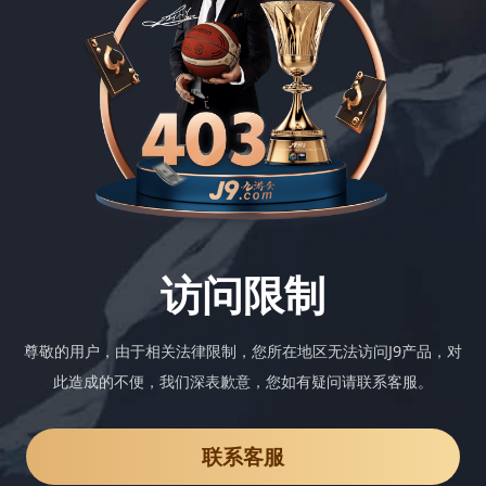
访问限制
尊敬的用户，由于相关法律限制，您所在地区无法访问J9产品，对
此造成的不便，我们深表歉意，您如有疑问请联系客服。
联系客服