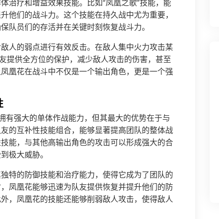
体治疗和增益效果技能。比如“凤凰之歌”技能，能
提升他们的战斗力。这个技能在持久战中尤为重要，
确保队员们的存活并在关键时刻恢复战斗力。
对敌人的弱点进行有效反击。在敌人集中火力攻击某
队友提供全方位的保护，减少敌人攻击的伤害，甚至
让凤凰花在战斗中不仅是一个输出角色，更是一个强
性
拥有强大的单体作战能力，但其最大的优势在于与
队友的互补性技能组合，能够显著提高团队的整体战
益技能，与其他高输出角色的攻击可以形成强大的合
受到极大威胁。
其独特的防御技能和治疗能力，使得它成为了团队的
时，凤凰花能够迅速为队友提供恢复并提升他们的防
此外，凤凰花的技能还能够削弱敌人攻击，使得敌人
。