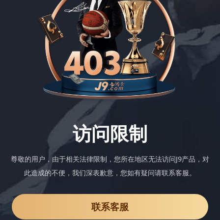
访问限制
尊敬的用户，由于相关法律限制，您所在地区无法访问J9产品，对
此造成的不便，我们深表歉意，您如有疑问请联系客服。
联系客服