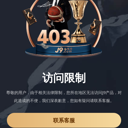
访问限制
尊敬的用户，由于相关法律限制，您所在地区无法访问J9产品，对
此造成的不便，我们深表歉意，您如有疑问请联系客服。
联系客服